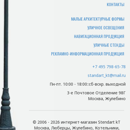
доставка и какая ее
КОНТАКТЫ
цена?
МАЛЫЕ АРХИТЕКТУРНЫЕ ФОРМЫ
Мы осуществляем доставку по
УЛИЧНОЕ ОСВЕЩЕНИЯ
Москве и Московской области.
НАВИГАЦИОННАЯ ПРОДУКЦИЯ
Цена зависит от адреса
поставки и просчитывается
УЛИЧНЫЕ СТЕНДЫ
индивидуально.
РЕКЛАМНО-ИНФОРМАЦИОННАЯ ПРОДУКЦИЯ
Есть ли у нас
+7 495 798-65-78
доставка в регионы?
standart_kt@mail.ru
Да, есть. Доставка в регионы
Пн-пт. 10:00 - 18:00::сб-вскр. выходной
осуществляется транспортной
3-е Почтовое Отделение 98Г
компанией Деловые Линии.
Москва, Жулебино
Просчет услуги
осуществляется
индивидуально.
© 2006 - 2026 интернет-магазин Stendart kT
Сможем ли мы
Москва, Люберцы, Жулебино, Котельники,