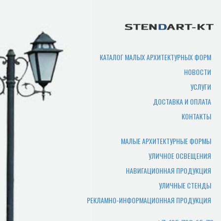
продукции?
Срок производства продукции зависит
от нужного количества изделий,
сложности изготовления,
КАТАЛОГ МАЛЫХ АРХИТЕКТУРНЫХ ФОРМ
загруженности производства. В
НОВОСТИ
среднем составляет 7-10 рабочих дней.
УСЛУГИ
Где можно самому забрать
ДОСТАВКА И ОПЛАТА
товар?
КОНТАКТЫ
Товар отгружается по адресу
производства, или по адресу офиса.
МАЛЫЕ АРХИТЕКТУРНЫЕ ФОРМЫ
УЛИЧНОЕ ОСВЕЩЕНИЯ
Какие документы нужны
НАВИГАЦИОННАЯ ПРОДУКЦИЯ
чтобы забрать заказ
УЛИЧНЫЕ СТЕНДЫ
самостоятельно?
РЕКЛАМНО-ИНФОРМАЦИОННАЯ ПРОДУКЦИЯ
Для того чтобы мы смогли отгрузить
вам товар и отдать документы,