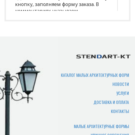
кнопку, заполняем форму заказа. В
комментариях указываем
индивидуальные характеристики
(размеры, цвет и т.д.)
Срок изготовления
продукции?
Срок производства продукции зависит
от нужного количества изделий,
сложности изготовления,
КАТАЛОГ МАЛЫХ АРХИТЕКТУРНЫХ ФОРМ
загруженности производства. В
НОВОСТИ
среднем составляет 7-10 рабочих дней.
УСЛУГИ
Где можно самому забрать
ДОСТАВКА И ОПЛАТА
товар?
КОНТАКТЫ
Товар отгружается по адресу
производства, или по адресу офиса.
МАЛЫЕ АРХИТЕКТУРНЫЕ ФОРМЫ