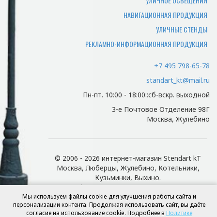
УЛИЧНОЕ ОСВЕЩЕНИЯ
Какие документы нужны
НАВИГАЦИОННАЯ ПРОДУКЦИЯ
чтобы забрать заказ
УЛИЧНЫЕ СТЕНДЫ
самостоятельно?
РЕКЛАМНО-ИНФОРМАЦИОННАЯ ПРОДУКЦИЯ
Для того чтобы мы смогли отгрузить
вам товар и отдать документы,
+7 495 798-65-78
потребуется доверенность лицу
standart_kt@mail.ru
забирающему товар.
Пн-пт. 10:00 - 18:00::сб-вскр. выходной
Есть ли у нас доставка и
3-е Почтовое Отделение 98Г
какая ее цена?
Москва, Жулебино
Мы осуществляем доставку по Москве
и Московской области. Цена зависит от
© 2006 - 2026 интернет-магазин Stendart kT
адреса поставки и просчитывается
Москва, Люберцы, Жулебино, Котельники,
индивидуально.
Кузьминки, Выхино.
Есть ли у нас доставка в
Информационные стенды, пилон с
Мы используем файлы cookie для улучшения работы сайта и
использованием сочетания дерева и металла
регионы?
персонализации контента. Продолжая использовать сайт, вы даёте
Разработка сайта
dizart.by
согласие на использование cookie. Подробнее в
Политике