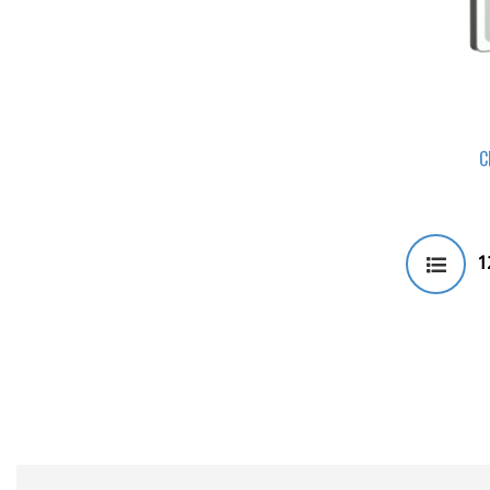
ИНФОРМАЦИОННЫЕ СТЕНДЫ
МОБИЛЬНЫЕ СТЕНДЫ
С
ЛОГОТИПЫ НА ОДЕЖДЕ
1
СТРОИТЕЛЬНЫЕ СТЕНДЫ
«ПАСПОРТ ОБЪЕКТА»
ОФИСНЫЕ ТАБЛИЧКИ