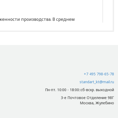
уженности производства. В среднем
абирающему товар.
+7 495 798-65-78
standart_kt@mail.ru
Пн-пт. 10:00 - 18:00::сб-вскр. выходной
итывается индивидуально.
3-е Почтовое Отделение 98Г
Москва, Жулебино
и осуществляется индивидуально.