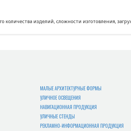
о количества изделий, сложности изготовления, загр
р?
о адресу офиса.
абрать заказ самостоятельно?
и отдать документы, потребуется доверенность лицу з
МАЛЫЕ АРХИТЕКТУРНЫЕ ФОРМЫ
ее цена?
УЛИЧНОЕ ОСВЕЩЕНИЯ
ой области. Цена зависит от адреса поставки и просч
НАВИГАЦИОННАЯ ПРОДУКЦИЯ
ы?
УЛИЧНЫЕ СТЕНДЫ
РЕКЛАМНО-ИНФОРМАЦИОННАЯ ПРОДУКЦИЯ
ранспортной компанией Деловые Линии. Просчет услуг