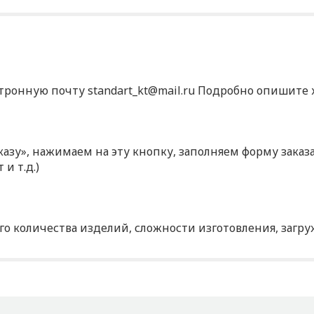
ктронную почту standart_kt@mail.ru Подробно опишите х
аказу», нажимаем на эту кнопку, заполняем форму зака
и т.д.)
о количества изделий, сложности изготовления, загр
р?
о адресу офиса.