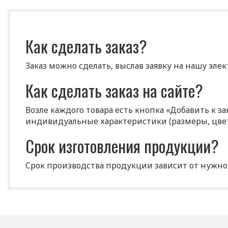
ИНФОРМАЦИОННЫЕ СТЕНДЫ
Как сделать заказ?
Заказ можно сделать, выслав заявку на нашу эле
МОБИЛЬНЫЕ СТЕНДЫ
Как сделать заказ на сайте?
Возле каждого товара есть кнопка «Добавить к з
ЛОГОТИПЫ НА ОДЕЖДЕ
индивидуальные характеристики (размеры, цвет 
Срок изготовления продукции?
СТРОИТЕЛЬНЫЕ СТЕНДЫ
Срок производства продукции зависит от нужног
«ПАСПОРТ ОБЪЕКТА»
составляет 7-10 рабочих дней.
Где можно самому забрать това
ОФИСНЫЕ ТАБЛИЧКИ
Товар отгружается по адресу производства, или п