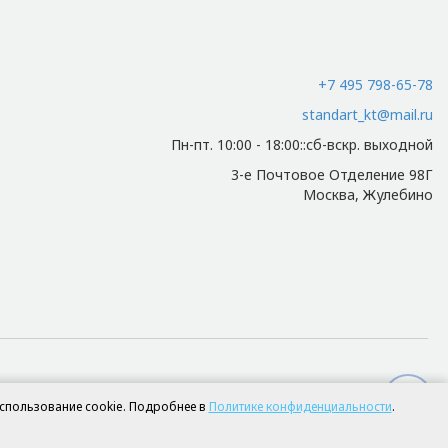
абирающему товар.
+7 495 798-65-78
standart_kt@mail.ru
Пн-пт. 10:00 - 18:00::сб-вскр. выходной
итывается индивидуально.
3-е Почтовое Отделение 98Г
Москва, Жулебино
и осуществляется индивидуально.
ию металлоизделий.
использование cookie. Подробнее в
Политике конфиденциальности
.
айта
dizart.by
п и характеристики требуемого изделия.