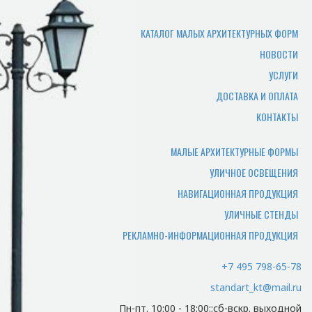
от нужного количества изделий,
сложности изготовления,
КАТАЛОГ МАЛЫХ АРХИТЕКТУРНЫХ ФОРМ
загруженности производства. В
НОВОСТИ
среднем составляет 7-10 рабочих дней.
УСЛУГИ
Где можно самому забрать
ДОСТАВКА И ОПЛАТА
товар?
КОНТАКТЫ
Товар отгружается по адресу
производства, или по адресу офиса.
МАЛЫЕ АРХИТЕКТУРНЫЕ ФОРМЫ
УЛИЧНОЕ ОСВЕЩЕНИЯ
Какие документы нужны
НАВИГАЦИОННАЯ ПРОДУКЦИЯ
чтобы забрать заказ
УЛИЧНЫЕ СТЕНДЫ
самостоятельно?
РЕКЛАМНО-ИНФОРМАЦИОННАЯ ПРОДУКЦИЯ
Для того чтобы мы смогли отгрузить
вам товар и отдать документы,
+7 495 798-65-78
потребуется доверенность лицу
standart_kt@mail.ru
забирающему товар.
Пн-пт. 10:00 - 18:00::сб-вскр. выходной