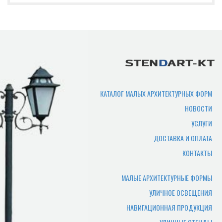
(размеры, цвет и т.д.)
Срок изготовления
продукции?
Срок производства продукции зависит
от нужного количества изделий,
сложности изготовления,
КАТАЛОГ МАЛЫХ АРХИТЕКТУРНЫХ ФОРМ
загруженности производства. В
НОВОСТИ
среднем составляет 7-10 рабочих дней.
УСЛУГИ
Где можно самому забрать
ДОСТАВКА И ОПЛАТА
товар?
КОНТАКТЫ
Товар отгружается по адресу
производства, или по адресу офиса.
МАЛЫЕ АРХИТЕКТУРНЫЕ ФОРМЫ
УЛИЧНОЕ ОСВЕЩЕНИЯ
Какие документы нужны
НАВИГАЦИОННАЯ ПРОДУКЦИЯ
чтобы забрать заказ