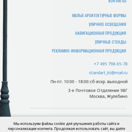
КОНТАКТЫ
Товар отгружается по адресу
производства, или по адресу офиса.
МАЛЫЕ АРХИТЕКТУРНЫЕ ФОРМЫ
УЛИЧНОЕ ОСВЕЩЕНИЯ
Какие документы нужны
НАВИГАЦИОННАЯ ПРОДУКЦИЯ
чтобы забрать заказ
УЛИЧНЫЕ СТЕНДЫ
самостоятельно?
РЕКЛАМНО-ИНФОРМАЦИОННАЯ ПРОДУКЦИЯ
Для того чтобы мы смогли отгрузить
вам товар и отдать документы,
+7 495 798-65-78
потребуется доверенность лицу
standart_kt@mail.ru
забирающему товар.
Пн-пт. 10:00 - 18:00::сб-вскр. выходной
Есть ли у нас доставка и
3-е Почтовое Отделение 98Г
какая ее цена?
Москва, Жулебино
Мы осуществляем доставку по Москве
и Московской области. Цена зависит от
© 2006 - 2026 интернет-магазин Stendart kT
адреса поставки и просчитывается
Мы используем файлы cookie для улучшения работы сайта и
Москва, Люберцы, Жулебино, Котельники,
индивидуально.
персонализации контента. Продолжая использовать сайт, вы даёте
Кузьминки, Выхино.