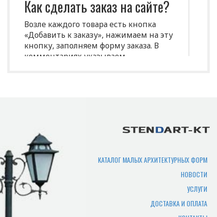
Как сделать заказ на сайте?
Возле каждого товара есть кнопка
«Добавить к заказу», нажимаем на эту
кнопку, заполняем форму заказа. В
комментариях указываем
индивидуальные характеристики
(размеры, цвет и т.д.)
Срок изготовления
продукции?
Срок производства продукции зависит
от нужного количества изделий,
сложности изготовления,
КАТАЛОГ МАЛЫХ АРХИТЕКТУРНЫХ ФОРМ
загруженности производства. В
НОВОСТИ
среднем составляет 7-10 рабочих дней.
УСЛУГИ
Где можно самому забрать
ДОСТАВКА И ОПЛАТА
товар?