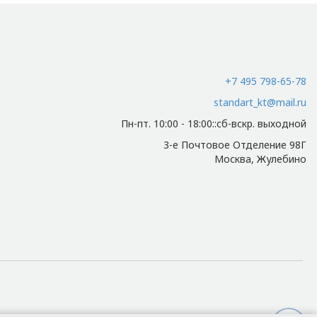
абирающему товар.
+7 495 798-65-78
standart_kt@mail.ru
Пн-пт. 10:00 - 18:00::сб-вскр. выходной
итывается индивидуально.
3-е Почтовое Отделение 98Г
Москва, Жулебино
и осуществляется индивидуально.
ию металлоизделий.