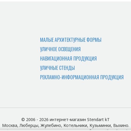
о адресу офиса.
абрать заказ самостоятельно?
и отдать документы, потребуется доверенность лицу з
МАЛЫЕ АРХИТЕКТУРНЫЕ ФОРМЫ
ее цена?
УЛИЧНОЕ ОСВЕЩЕНИЯ
ой области. Цена зависит от адреса поставки и просч
НАВИГАЦИОННАЯ ПРОДУКЦИЯ
ы?
УЛИЧНЫЕ СТЕНДЫ
РЕКЛАМНО-ИНФОРМАЦИОННАЯ ПРОДУКЦИЯ
ранспортной компанией Деловые Линии. Просчет услуг
у на Портале Поставщиков?
 выставляем оферты на оказания услуг по изготовлен
© 2006 - 2026 интернет-магазин Stendart kT
Москва, Люберцы, Жулебино, Котельники, Кузьминки, Выхино.