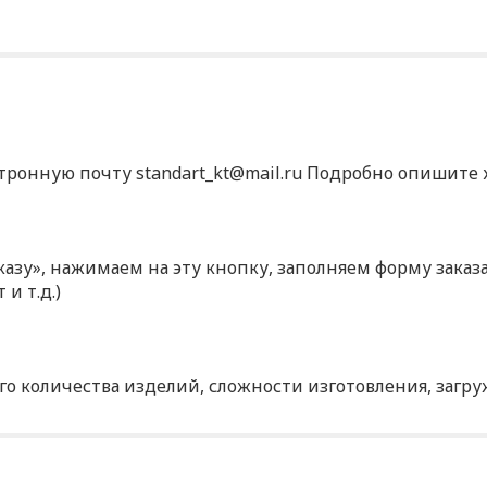
ктронную почту standart_kt@mail.ru Подробно опишите х
аказу», нажимаем на эту кнопку, заполняем форму зака
и т.д.)
о количества изделий, сложности изготовления, загр
р?