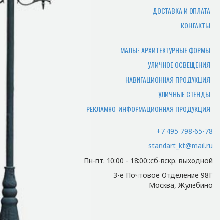
Где можно самому забрать
ДОСТАВКА И ОПЛАТА
товар?
КОНТАКТЫ
Товар отгружается по адресу
производства, или по адресу офиса.
МАЛЫЕ АРХИТЕКТУРНЫЕ ФОРМЫ
УЛИЧНОЕ ОСВЕЩЕНИЯ
Какие документы нужны
НАВИГАЦИОННАЯ ПРОДУКЦИЯ
чтобы забрать заказ
УЛИЧНЫЕ СТЕНДЫ
самостоятельно?
РЕКЛАМНО-ИНФОРМАЦИОННАЯ ПРОДУКЦИЯ
Для того чтобы мы смогли отгрузить
вам товар и отдать документы,
+7 495 798-65-78
потребуется доверенность лицу
standart_kt@mail.ru
забирающему товар.
Пн-пт. 10:00 - 18:00::сб-вскр. выходной
Есть ли у нас доставка и
3-е Почтовое Отделение 98Г
какая ее цена?
Москва, Жулебино
Мы осуществляем доставку по Москве
и Московской области. Цена зависит от