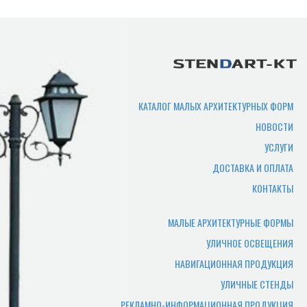
Срок изготовления
продукции?
Срок производства продукции зависит
от нужного количества изделий,
сложности изготовления,
КАТАЛОГ МАЛЫХ АРХИТЕКТУРНЫХ ФОРМ
загруженности производства. В
НОВОСТИ
среднем составляет 7-10 рабочих дней.
УСЛУГИ
Где можно самому забрать
ДОСТАВКА И ОПЛАТА
товар?
КОНТАКТЫ
Товар отгружается по адресу
производства, или по адресу офиса.
МАЛЫЕ АРХИТЕКТУРНЫЕ ФОРМЫ
УЛИЧНОЕ ОСВЕЩЕНИЯ
Какие документы нужны
НАВИГАЦИОННАЯ ПРОДУКЦИЯ
чтобы забрать заказ
УЛИЧНЫЕ СТЕНДЫ
самостоятельно?
РЕКЛАМНО-ИНФОРМАЦИОННАЯ ПРОДУКЦИЯ