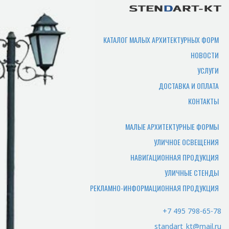
Срок производства продукции зависит
от нужного количества изделий,
сложности изготовления,
КАТАЛОГ МАЛЫХ АРХИТЕКТУРНЫХ ФОРМ
загруженности производства. В
НОВОСТИ
среднем составляет 7-10 рабочих дней.
УСЛУГИ
Где можно самому забрать
ДОСТАВКА И ОПЛАТА
товар?
КОНТАКТЫ
Товар отгружается по адресу
производства, или по адресу офиса.
МАЛЫЕ АРХИТЕКТУРНЫЕ ФОРМЫ
УЛИЧНОЕ ОСВЕЩЕНИЯ
Какие документы нужны
НАВИГАЦИОННАЯ ПРОДУКЦИЯ
чтобы забрать заказ
УЛИЧНЫЕ СТЕНДЫ
самостоятельно?
РЕКЛАМНО-ИНФОРМАЦИОННАЯ ПРОДУКЦИЯ
Для того чтобы мы смогли отгрузить
вам товар и отдать документы,
+7 495 798-65-78
потребуется доверенность лицу
standart_kt@mail.ru