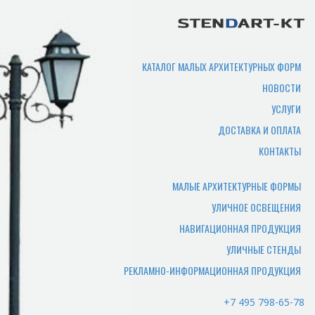
продукции?
Срок производства продукции зависит
от нужного количества изделий,
сложности изготовления,
КАТАЛОГ МАЛЫХ АРХИТЕКТУРНЫХ ФОРМ
загруженности производства. В
НОВОСТИ
среднем составляет 7-10 рабочих дней.
УСЛУГИ
Где можно самому забрать
ДОСТАВКА И ОПЛАТА
товар?
КОНТАКТЫ
Товар отгружается по адресу
производства, или по адресу офиса.
МАЛЫЕ АРХИТЕКТУРНЫЕ ФОРМЫ
УЛИЧНОЕ ОСВЕЩЕНИЯ
Какие документы нужны
НАВИГАЦИОННАЯ ПРОДУКЦИЯ
чтобы забрать заказ
УЛИЧНЫЕ СТЕНДЫ
самостоятельно?
РЕКЛАМНО-ИНФОРМАЦИОННАЯ ПРОДУКЦИЯ
Для того чтобы мы смогли отгрузить
вам товар и отдать документы,
+7 495 798-65-78
потребуется доверенность лицу