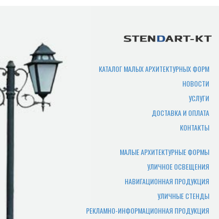
Срок изготовления
продукции?
Срок производства продукции зависит
от нужного количества изделий,
сложности изготовления,
КАТАЛОГ МАЛЫХ АРХИТЕКТУРНЫХ ФОРМ
загруженности производства. В
НОВОСТИ
среднем составляет 7-10 рабочих дней.
УСЛУГИ
Где можно самому забрать
ДОСТАВКА И ОПЛАТА
товар?
КОНТАКТЫ
Товар отгружается по адресу
производства, или по адресу офиса.
МАЛЫЕ АРХИТЕКТУРНЫЕ ФОРМЫ
УЛИЧНОЕ ОСВЕЩЕНИЯ
Какие документы нужны
НАВИГАЦИОННАЯ ПРОДУКЦИЯ
чтобы забрать заказ
УЛИЧНЫЕ СТЕНДЫ
самостоятельно?
РЕКЛАМНО-ИНФОРМАЦИОННАЯ ПРОДУКЦИЯ
Для того чтобы мы смогли отгрузить