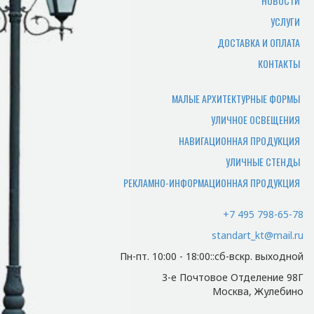
НОВОСТИ
среднем составляет 7-10 рабочих дней.
УСЛУГИ
Где можно самому забрать
ДОСТАВКА И ОПЛАТА
товар?
КОНТАКТЫ
Товар отгружается по адресу
производства, или по адресу офиса.
МАЛЫЕ АРХИТЕКТУРНЫЕ ФОРМЫ
УЛИЧНОЕ ОСВЕЩЕНИЯ
Какие документы нужны
НАВИГАЦИОННАЯ ПРОДУКЦИЯ
чтобы забрать заказ
УЛИЧНЫЕ СТЕНДЫ
самостоятельно?
РЕКЛАМНО-ИНФОРМАЦИОННАЯ ПРОДУКЦИЯ
Для того чтобы мы смогли отгрузить
вам товар и отдать документы,
+7 495 798-65-78
потребуется доверенность лицу
standart_kt@mail.ru
забирающему товар.
Пн-пт. 10:00 - 18:00::сб-вскр. выходной
Есть ли у нас доставка и
3-е Почтовое Отделение 98Г
какая ее цена?
Москва, Жулебино