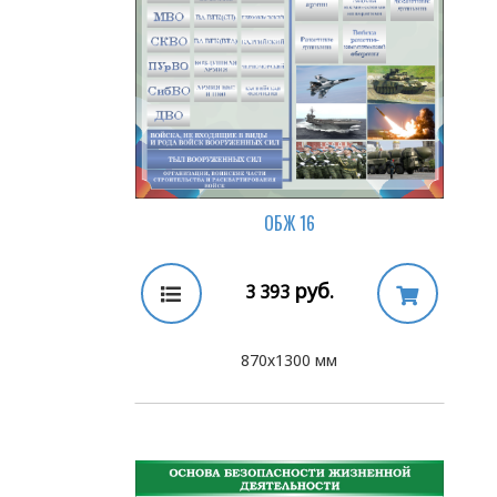
ОБЖ 16
руб.
3 393
870х1300 мм