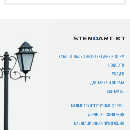
индивидуальные характеристики
(размеры, цвет и т.д.)
Срок изготовления
продукции?
Срок производства продукции зависит
от нужного количества изделий,
сложности изготовления,
КАТАЛОГ МАЛЫХ АРХИТЕКТУРНЫХ ФОРМ
загруженности производства. В
НОВОСТИ
среднем составляет 7-10 рабочих дней.
УСЛУГИ
Где можно самому забрать
ДОСТАВКА И ОПЛАТА
товар?
КОНТАКТЫ
Товар отгружается по адресу
производства, или по адресу офиса.
МАЛЫЕ АРХИТЕКТУРНЫЕ ФОРМЫ
УЛИЧНОЕ ОСВЕЩЕНИЯ
Какие документы нужны
НАВИГАЦИОННАЯ ПРОДУКЦИЯ
чтобы забрать заказ