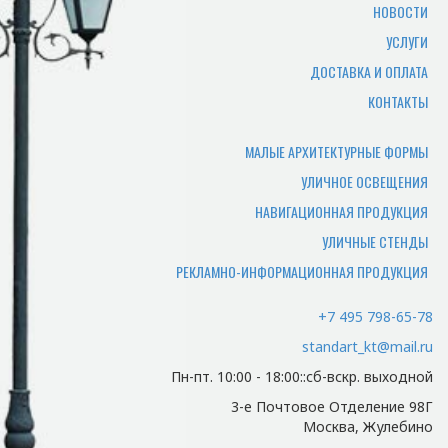
НОВОСТИ
среднем составляет 7-10 рабочих дней.
УСЛУГИ
Где можно самому забрать
ДОСТАВКА И ОПЛАТА
товар?
КОНТАКТЫ
Товар отгружается по адресу
производства, или по адресу офиса.
МАЛЫЕ АРХИТЕКТУРНЫЕ ФОРМЫ
УЛИЧНОЕ ОСВЕЩЕНИЯ
Какие документы нужны
НАВИГАЦИОННАЯ ПРОДУКЦИЯ
чтобы забрать заказ
УЛИЧНЫЕ СТЕНДЫ
самостоятельно?
РЕКЛАМНО-ИНФОРМАЦИОННАЯ ПРОДУКЦИЯ
Для того чтобы мы смогли отгрузить
вам товар и отдать документы,
+7 495 798-65-78
потребуется доверенность лицу
standart_kt@mail.ru
забирающему товар.
Пн-пт. 10:00 - 18:00::сб-вскр. выходной
Есть ли у нас доставка и
3-е Почтовое Отделение 98Г
какая ее цена?
Москва, Жулебино