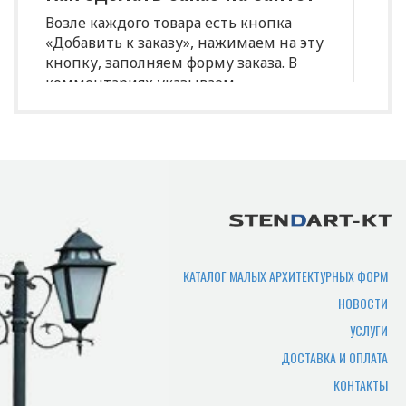
Возле каждого товара есть кнопка
«Добавить к заказу», нажимаем на эту
кнопку, заполняем форму заказа. В
комментариях указываем
индивидуальные характеристики
(размеры, цвет и т.д.)
Срок изготовления
продукции?
Срок производства продукции зависит
от нужного количества изделий,
сложности изготовления,
КАТАЛОГ МАЛЫХ АРХИТЕКТУРНЫХ ФОРМ
загруженности производства. В
НОВОСТИ
среднем составляет 7-10 рабочих дней.
УСЛУГИ
Где можно самому забрать
ДОСТАВКА И ОПЛАТА
товар?
КОНТАКТЫ
Товар отгружается по адресу