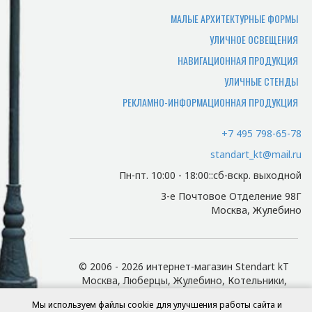
производства, или по адресу офиса.
МАЛЫЕ АРХИТЕКТУРНЫЕ ФОРМЫ
УЛИЧНОЕ ОСВЕЩЕНИЯ
Какие документы нужны
НАВИГАЦИОННАЯ ПРОДУКЦИЯ
чтобы забрать заказ
УЛИЧНЫЕ СТЕНДЫ
самостоятельно?
РЕКЛАМНО-ИНФОРМАЦИОННАЯ ПРОДУКЦИЯ
Для того чтобы мы смогли отгрузить
вам товар и отдать документы,
+7 495 798-65-78
потребуется доверенность лицу
standart_kt@mail.ru
забирающему товар.
Пн-пт. 10:00 - 18:00::сб-вскр. выходной
Есть ли у нас доставка и
3-е Почтовое Отделение 98Г
какая ее цена?
Москва, Жулебино
Мы осуществляем доставку по Москве
и Московской области. Цена зависит от
© 2006 - 2026 интернет-магазин Stendart kT
адреса поставки и просчитывается
Москва, Люберцы, Жулебино, Котельники,
индивидуально.
Кузьминки, Выхино.
Мы используем файлы cookie для улучшения работы сайта и
Диммер SR3-Touch Silver (12-24V, 36-72W) для