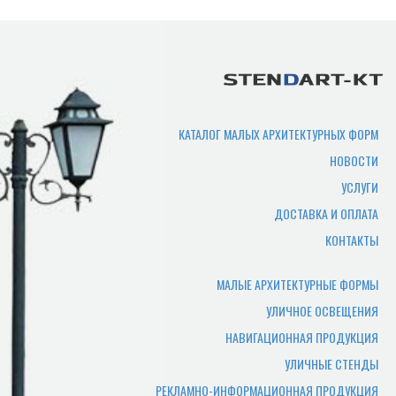
Срок изготовления
продукции?
Срок производства продукции зависит
от нужного количества изделий,
сложности изготовления,
КАТАЛОГ МАЛЫХ АРХИТЕКТУРНЫХ ФОРМ
загруженности производства. В
НОВОСТИ
среднем составляет 7-10 рабочих дней.
УСЛУГИ
Где можно самому забрать
ДОСТАВКА И ОПЛАТА
товар?
КОНТАКТЫ
Товар отгружается по адресу
производства, или по адресу офиса.
МАЛЫЕ АРХИТЕКТУРНЫЕ ФОРМЫ
УЛИЧНОЕ ОСВЕЩЕНИЯ
Какие документы нужны
НАВИГАЦИОННАЯ ПРОДУКЦИЯ
чтобы забрать заказ
УЛИЧНЫЕ СТЕНДЫ
самостоятельно?
РЕКЛАМНО-ИНФОРМАЦИОННАЯ ПРОДУКЦИЯ